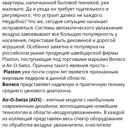
квартиры, напичканной бытовой техникой, уже
маловато. Да и ухода он требует тщательного и
регулярного. Что устроит далеко не каждого.
Неудобно? Что же, сегодня ситуацию начинает
исправляться. Системы автоматического увлажнения
воздуха завоевывают все большую популярность у
населения, переставая быть диковиной и дорогой
игрушкой. Особенно заметна и популярна на
российском рынке продукция швейцарской фирмы
Plaston, поступающая под торговыми марками Boneco
и Air-O-Swiss. Причина такого явления проста –
Plaston
уже почти сорок лет является признанным
мировым лидером в данной области.
Boneco
представляет надежную и практичную технику
среднего ценового диапазона.
Air-O-Swiss (AOS)
– элитные модели с необычным
современным дизайном, воплощающие новейшие
технологии в области «воздухоувлажнения». В каждой
из коллекций представлен весь спектр оборудования
по обработке воздуха: увлажнители, очистители