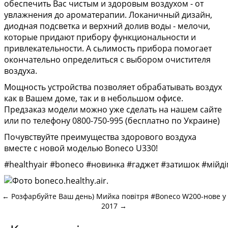
обеспечить Вас чистым и здоровым воздухом - от
увлажнения до ароматерапии. Локаничный дизайн,
диодная подсветка и верхний долив воды - мелочи,
которые придают прибору функциональности и
привлекательности. А сьлимость прибора помогает
окончательно определиться с выбором очистителя
воздуха.
Мощность устройства позволяет обрабатывать воздух
как в Вашем доме, так и в небольшом офисе.
Предзаказ модели можно уже сделать на нашем сайте
или по телефону 0800-750-995 (бесплатно по Украине)
Почувствуйте преимущества здорового воздуха
вместе с новой моделью Boneco U330!
#
healthyair
#
boneco
#
новинка
#
гаджет
#
затишок
#
мійд
←
Розфарбуйте Ваш день)
Мийка повітря #Boneco W200-нове у
2017
→