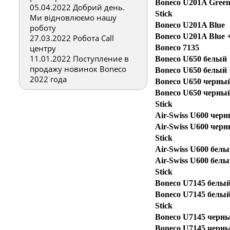
Boneco U201A Green 
05.04.2022
Добрий день.
Stick
Ми відновлюємо нашу
Boneco U201A Blue
роботу
Boneco U201A Blue +7
27.03.2022
Робота Call
центру
Boneco 7135
11.01.2022
Поступление в
Boneco U650 белый
продажу новинок Boneco
Boneco U650 белый +7
2022 года
Boneco U650 черны
Boneco U650 черный 
Stick
Air-Swiss U600 чер
Air-Swiss U600 черны
Stick
Air-Swiss U600 бел
Air-Swiss U600 белый
Stick
Boneco U7145 белы
Boneco U7145 белый 
Stick
Boneco U7145 черн
Boneco U7145 черный