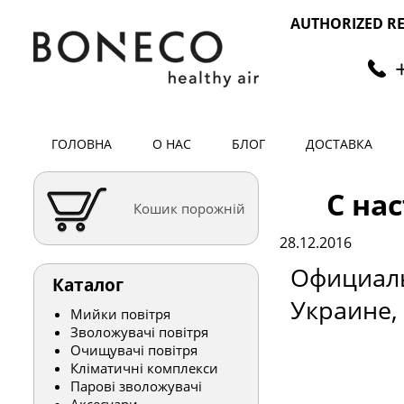
AUTHORIZED RE
ГОЛОВНА
О НАС
БЛОГ
ДОСТАВКА
С на
Кошик порожній
28.12.2016
Официаль
Каталог
Украине,
Мийки повітря
Зволожувачі повітря
Очищувачі повітря
Кліматичні комплекси
Парові зволожувачі