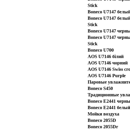
Stick
Boneco U7147 белы
Boneco U7147 белый 
Stick
Boneco U7147 черн
Boneco U7147 черный
Stick
Boneco U700
AOS U7146 білий
AOS U7146 чорний
AOS U7146 Swiss cro
AOS U7146 Purple
Паровые увлажнит
Boneco S450
Традиционные увл
Boneco E2441 черн
Boneco E2441 белы
Мойки воздуха
Boneco 2055D
Boneco 2055Dr