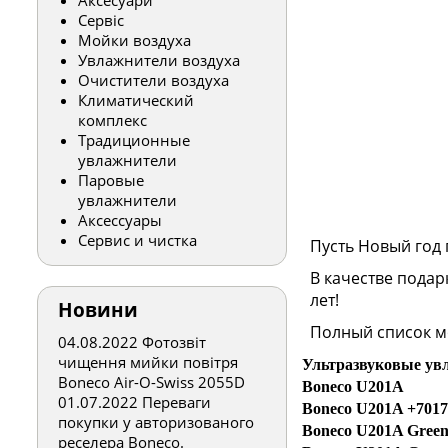
Аксесуари
Сервіс
Мойки воздуха
Увлажнители воздуха
Очистители воздуха
Климатический
комплекс
Традиционные
увлажнители
Паровые
увлажнители
Аксессуары
Сервис и чистка
Пусть Новый год 
В качестве подар
лет!
Новини
Полный список м
04.08.2022
Фотозвіт
чищення мийки повітря
Ультразвуковые ув
Boneco Air-O-Swiss 2055D
Boneco U201A
01.07.2022
Переваги
Boneco U201A +7017 I
покупки у авторизованого
Boneco U201A Gree
реселера Boneco.