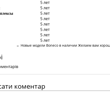
5 лет
5 лет
й
5 лет
мплексы
5 лет
5 лет
5 лет
5 лет
5 лет
←
Новые модели Boneco в наличии
Желаем вам хорош
і
оментарів
сати коментар