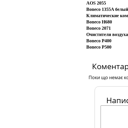
AOS 2055
Boneco 1355A белы
Климатические ко
Boneco H680
Boneco 2071
Очистители воздуха
Boneco P400
Boneco P500
Коментар
Поки що немає к
Напи