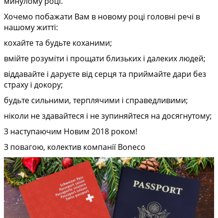
минулому році.
Хочемо побажати Вам в новому році головні речі в
нашому житті:
кохайте та будьте коханими;
вмійте розуміти і прощати близьких і далеких людей;
віддавайте і даруєте від серця та приймайте дари без
страху і докору;
будьте сильними, терплячими і справедливими;
ніколи не здавайтеся і не зупиняйтеся на досягнутому;
З наступаючим Новим 2018 роком!
З повагою, колектив компанії Boneco