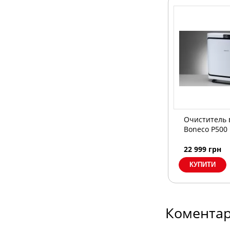
Очиститель 
Boneco P500
22 999
грн
Коментар