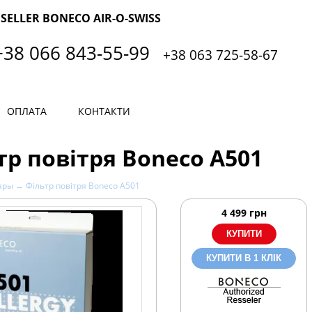
SELLER BONECO AIR-O-SWISS
+38 066 843-55-99
+38 063 725-58-67
ОПЛАТА
КОНТАКТИ
тр повітря Boneco A501
ары
→ Фільтр повітря Boneco A501
4 499
грн
КУПИТИ В 1 КЛІК