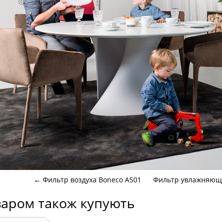
←
Фильтр воздуха Boneco A501
Фильтр увлажняющий
варом також купують