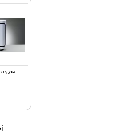
воздуха
і