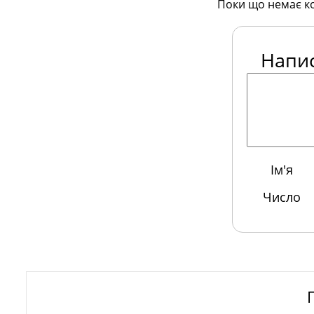
Поки що немає к
Напи
Ім'я
Число