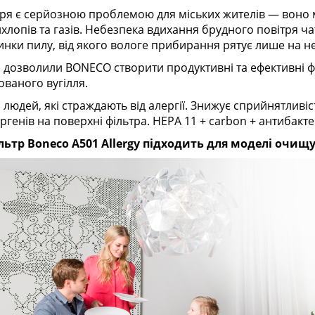
ря є серйозною проблемою для міських жителів — воно мі
хлопів та газів. Небезпека вдихання брудного повітря ча
инки пилу, від якого вологе прибирання рятує лише на н
 дозволили BONECO створити продуктивні та ефективні філ
ованого вугілля.
 людей, які страждають від алергії. Знижує сприйнятливіст
ргенів на поверхні фільтра. HEPA 11 + carbon + антибакте
ьтр Boneco A501 Allergy підходить для моделі очищу