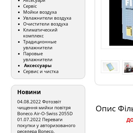
Аксесуари
Сервіс
Мойки воздуха
Увлажнители воздуха
Очистители воздуха
Климатический
комплекс
Традиционные
увлажнители
Паровые
увлажнители
Аксессуары
Сервис и чистка
Новини
04.08.2022
Фотозвіт
Опис Філь
чищення мийки повітря
Boneco Air-O-Swiss 2055D
01.07.2022
Переваги
ДО
покупки у авторизованого
реселера Boneco.