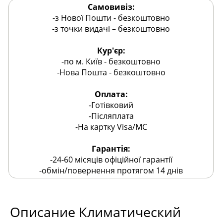
Самовивіз:
-з Нової Пошти - безкоштовно
-з точки видачі – безкоштовно
Кур'єр:
-по м. Київ - безкоштовно
-Нова Пошта - безкоштовно
Оплата:
-Готівковий
-Післяплата
-На картку Visa/MC
Гарантія:
-24-60 місяців офіційної гарантії
-обмін/повернення протягом 14 днів
Описание
Климатический