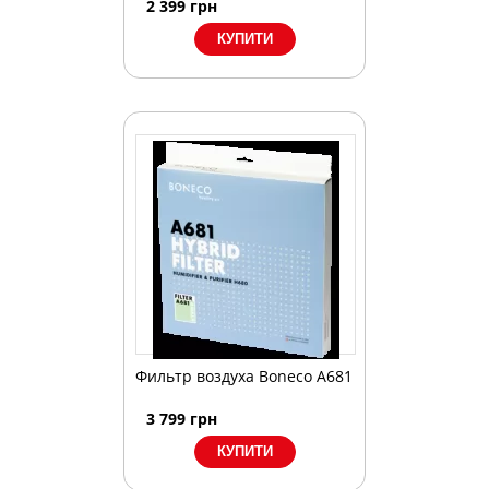
2 399
грн
Фильтр воздуха Boneco A681
3 799
грн