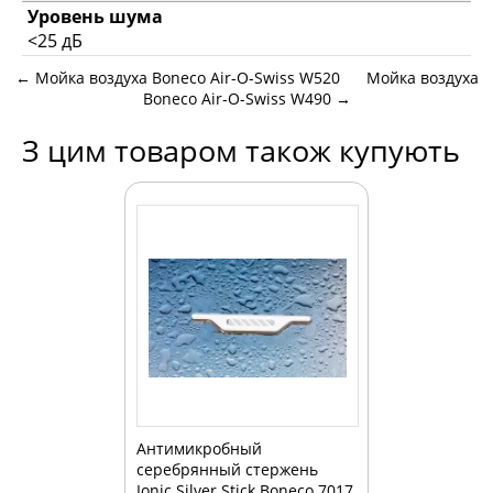
Уровень шума
<25 дБ
←
Мойка воздуха Boneco Air-O-Swiss W520
Мойка воздуха
Boneco Air-O-Swiss W490
→
З цим товаром також купують
Антимикробный
серебрянный стержень
Ionic Silver Stick Boneco 7017