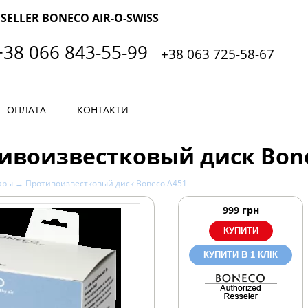
SELLER BONECO AIR-O-SWISS
+38 066 843-55-99
+38 063 725-58-67
ОПЛАТА
КОНТАКТИ
ивоизвестковый диск Bone
ары
→ Противоизвестковый диск Boneco А451
999
грн
КУПИТИ В 1 КЛІК