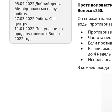
05.04.2022
Добрий день.
Противоизвестк
Ми відновлюємо нашу
Boneco s250.
роботу
Он снижает каль
27.03.2022
Робота Call
центру
воды, противоизв
11.01.2022
Поступление в
Противоизв
продажу новинок Boneco
Частота не
2022 года
Если проти
В зависимос
до 4 недель
Использова
В комлект входят