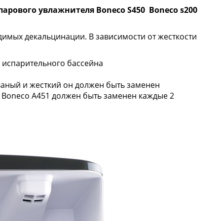
 парового увлажнителя
Boneco S450
Boneco s200
димых декальцинации. В зависимости от жесткости
 испарительного бассейна
аный и жесткий он должен быть заменен
к Boneco А451 должен быть заменен каждые 2