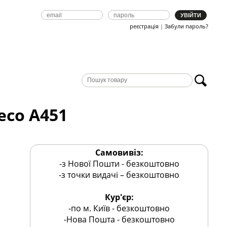
реєстрація
|
Забули пароль?
co А451
Самовивіз:
-з Нової Пошти - безкоштовно
-з точки видачі – безкоштовно
Кур'єр:
-по м. Київ - безкоштовно
-Нова Пошта - безкоштовно