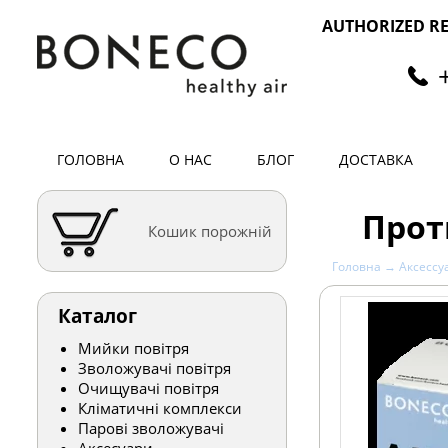
AUTHORIZED RE
ГОЛОВНА
О НАС
БЛОГ
ДОСТАВКА
Прот
Кошик порожній
Головна
→
Аксессу
Каталог
Мийки повітря
Зволожувачі повітря
Очищувачі повітря
Кліматичні комплекси
Парові зволожувачі