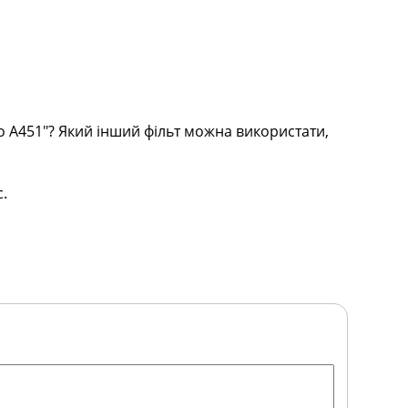
 А451"? Який інший фільт можна використати,
.