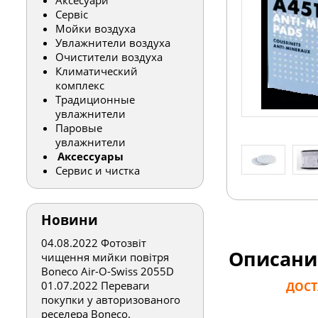
Аксесуари
Сервіс
Мойки воздуха
Увлажнители воздуха
Очистители воздуха
Климатический
комплекс
Традиционные
увлажнители
Паровые
увлажнители
Аксессуары
Сервис и чистка
Новини
04.08.2022
Фотозвіт
Описани
чищення мийки повітря
Boneco Air-O-Swiss 2055D
01.07.2022
Переваги
ДОСТ
покупки у авторизованого
реселера Boneco.