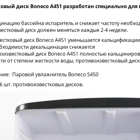
овый диск Boneco А451 разработан специально для
цинацию бассейна испаритель и снижает частоту необхо
естковый диск должен меняться каждые 2-4 недели.
естковый диск Boneco А451 уменьшается кальцификации
обходимости декальцинации снижается
воизвестковый диск Boneco А451 полностью кальциниров
ти от степени жесткости воды, противоизвестковый дис
ние: Паровой увлажнитель
Boneco S450
 6 шт. противоизвестковых дисков.