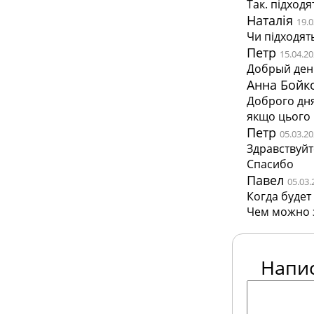
Так. підходя
Наталія
19.0
Чи підходят
Петр
15.04.20
Добрый день
Анна Бойк
Доброго дня
якщо цього 
Петр
05.03.20
Здравствуйт
Спасибо
Павел
05.03.
Когда будет
Чем можно 
Напи