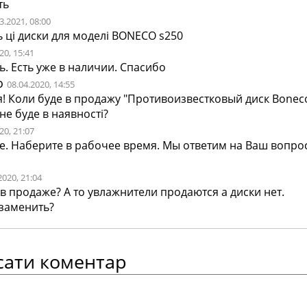
ть
3.2021, 08:00
ь ці диски для моделі BONECO s250
20, 15:41
. Есть уже в наличии. Спасибо
о
08.04.2020, 14:55
! Коли буде в продажу "Противоизвестковый диск Boneco
не буде в наявності?
20, 21:07
е. Наберите в рабочее время. Мы ответим на Ваш вопрос
2020, 21:04
 в продаже? А то увлажнители продаются а диски нет.
заменить?
сати коментар