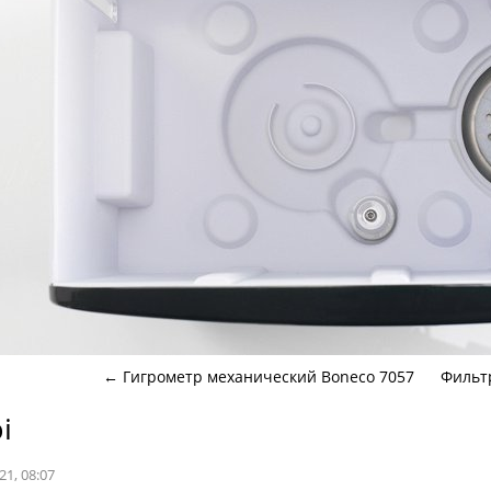
←
Гигрометр механический Boneco 7057
Фильтр
і
21, 08:07