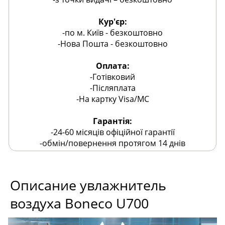
Кур'єр:
-по м. Київ - безкоштовно
-Нова Пошта - безкоштовно
Оплата:
-Готівковий
-Післяплата
-На картку Visa/MC
Гарантія:
-24-60 місяців офіційної гарантії
-обмін/повернення протягом 14 днів
Описание увлажнитель
воздуха Boneco U700