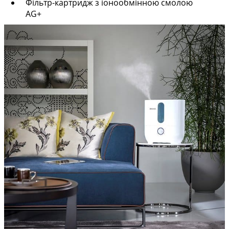
Фільтр-картридж з іонообмінною смолою
AG+