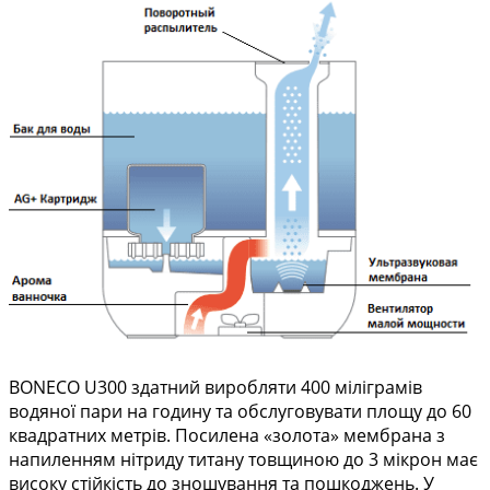
BONECO U300 здатний виробляти 400 міліграмів
водяної пари на годину та обслуговувати площу до 60
квадратних метрів. Посилена «золота» мембрана з
напиленням нітриду титану товщиною до 3 мікрон має
високу стійкість до зношування та пошкоджень. У