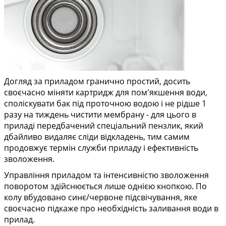
Догляд за приладом гранично простий, досить
своєчасно міняти картридж для пом'якшення води,
споліскувати бак під проточною водою і не рідше 1
разу на тиждень чистити мембрану - для цього в
приладі передбачений спеціальний пензлик, який
дбайливо видаляє сліди відкладень, тим самим
продовжує термін служби приладу і ефективність
зволоження.
Управління приладом та інтенсивністю зволоження
поворотом здійснюється лише однією кнопкою. По
колу вбудовано синє/червоне підсвічування, яке
своєчасно підкаже про необхідність заливання води в
прилад.