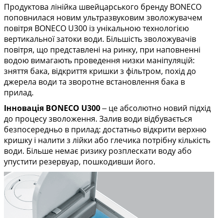
Продуктова лінійка швейцарського бренду BONECO
поповнилася новим ультразвуковим зволожувачем
повітря BONECO U300 із унікальною технологією
вертикальної затоки води. Більшість зволожувачів
повітря, що представлені на ринку, при наповненні
водою вимагають проведення низки маніпуляцій:
зняття бака, відкриття кришки з фільтром, похід до
джерела води та зворотне встановлення бака в
прилад.
Інновація BONECO U300
‒ це абсолютно новий підхід
до процесу зволоження. Залив води відбувається
безпосередньо в прилад: достатньо відкрити верхню
кришку і налити з лійки або глечика потрібну кількість
води. Більше немає ризику розплескати воду або
упустити резервуар, пошкодивши його.