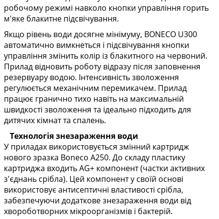
робочому режимі навколо кнопки управління горить
м'яке блакитне підсвічування.
Якщо рівень води досягне мінімуму, BONECO U300
автоматично вимкнеться і підсвічування кнопки
управління змінить колір із блакитного на червоний.
Прилад відновить роботу відразу після заповнення
резервуару водою. Інтенсивність зволоження
регулюється механічним перемикачем. Прилад
працює гранично тихо навіть на максимальній
швидкості зволоження та ідеально підходить для
дитячих кімнат та спалень.
Технологія знезараження води
У приладах використовується змінний картридж
нового зразка Boneco A250. До складу пластику
картриджа входить AG+ компонент (частки активних
з'єднань срібла). Цей компонент у своїй основі
використовує антисептичні властивості срібла,
забезпечуючи додаткове знезараження води від
хвороботворних мікроорганізмів і бактерій.