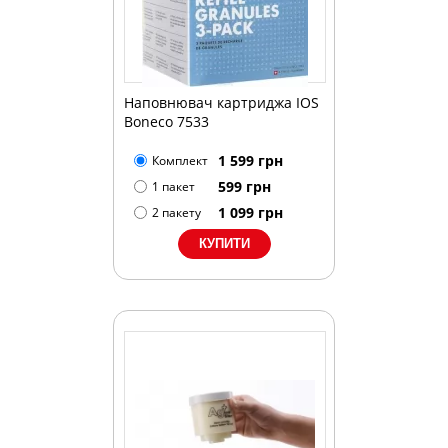
Наповнювач картриджа IOS
Boneco 7533
1 599
грн
Комплект
599
грн
1 пакет
1 099
грн
2 пакету