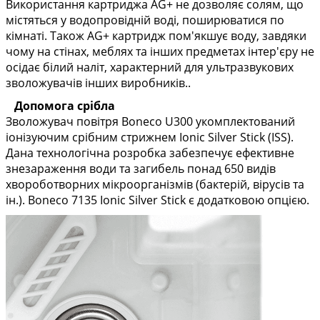
Використання картриджа AG+ не дозволяє солям, що
містяться у водопровідній воді, поширюватися по
кімнаті. Також AG+ картридж пом'якшує воду, завдяки
чому на стінах, меблях та інших предметах інтер'єру не
осідає білий наліт, характерний для ультразвукових
зволожувачів інших виробників..
Допомога срібла
Зволожувач повітря Boneco U300 укомплектований
іонізуючим срібним стрижнем Ionic Silver Stick (ISS).
Дана технологічна розробка забезпечує ефективне
знезараження води та загибель понад 650 видів
хвороботворних мікроорганізмів (бактерій, вірусів та
ін.). Boneco 7135 Ionic Silver Stick є додатковою опцією.