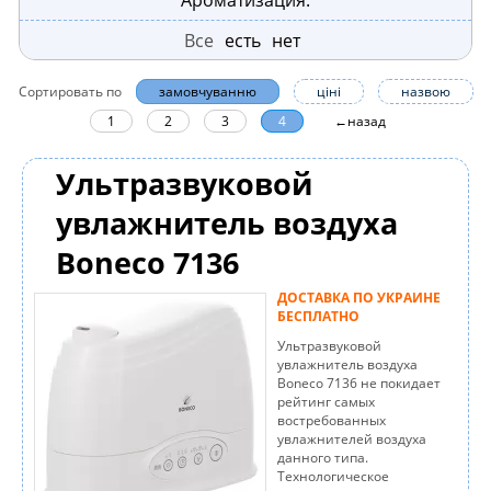
Ароматизация:
Все
есть
нет
Сортировать по
замовчуванню
ціні
назвою
1
2
3
4
←назад
Ультразвуковой
увлажнитель воздуха
Boneco 7136
ДОСТАВКА ПО УКРАИНЕ
БЕСПЛАТНО
Ультразвуковой
увлажнитель воздуха
Boneco 7136 не покидает
рейтинг самых
востребованных
увлажнителей воздуха
данного типа.
Технологическое